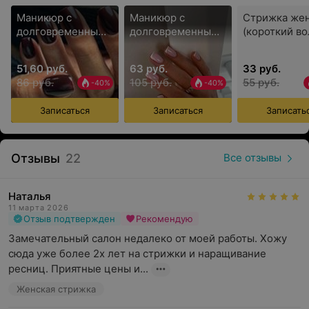
Косметика
Маникюр с
Маникюр с
Стрижка же
долговременным
долговременным
(короткий во
В ходе работы мастера используют косметические
покрытием
покрытием
средства от проверенных брендов с мировым именем:
«френч»
51,60 руб.
63 руб.
33 руб.
парикмахерский зал — MATRIX, Kapous, Wella
86 руб.
105 руб.
55 руб.
-40%
-40%
Professionals, Schwarzkopf Professional, KayPro,
Botugen Fanola, INOAR G-HAIR KERATIN; ногтевой
Записаться
Записаться
Записать
сервис — Kapous Gel, Kodi Professional, NAIL FASHION и
другие. Также гостям салона предлагают
исключительно стерильные одноразовые инструменты
Отзывы
22
Все отзывы
и сопутствующие материалы, вскрываемые только при
клиенте.
Наталья
Специалисты
11 марта 2026
Отзыв подтвержден
Рекомендую
«Да-студия» — это творческая и амбициозная команда
Замечательный салон недалеко от моей работы. Хожу 
высококвалифицированных сотрудников, которые
сюда уже более 2х лет на стрижки и наращивание 
обладают многолетним практическим стажем и
ресниц. Приятные цены и...
поистине любят свое дело. Мастера становятся
Женская стрижка
неоднократными призерами международных конкурсов
и участниками мастер-классов, семинаров и курсов.