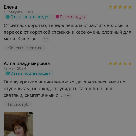
Используя профессиональные косметические
Елена
12 августа 2024
средства, собственный талант, открытость и чувство
Отзыв подтвержден
Рекомендую
стиля, им удается умело подчеркивать
Стриглась коротко, теперь решила отрастить волосы, а 
индивидуальность каждого гостя и воплощать в жизнь
переход от короткой стрижки к каре очень сложный для 
самые смелые задумки.
меня. Как стри...
Преимущества
Женская стрижка
Приятная и дружелюбная атмосфера.
Алла Владимировна
Квалифицированные и опытные мастера.
19 мая 2024
Отзыв подтвержден
Качественная косметика и процедуры.
Опишу краткие впечатления: когда спускалась вниз по 
Разумные и привлекательные цены.
ступенькам, не ожидала увидеть такой большой, 
светлый, симпатичный с...
Специальные предложения и гибкая система
скидок.
Татуаж губ