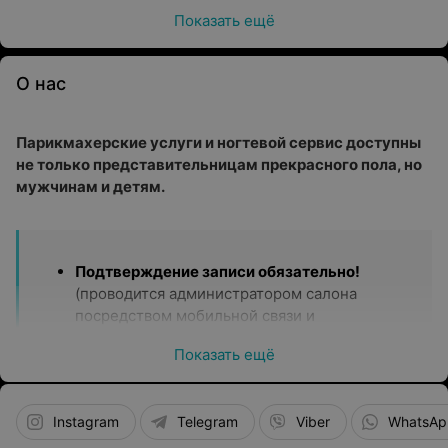
Показать ещё
О нас
Парикмахерские услуги и ногтевой сервис доступны
не только представительницам прекрасного пола, но
мужчинам и детям.
Подтверждение записи обязательно!
(проводится администратором салона
посредством мобильной связи и
мессенджеров накануне)
Показать ещё
В случае неподтверждения — запись
отменяется!
Instagram
Telegram
Viber
WhatsAp