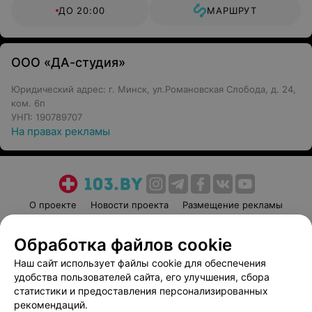
ДО 20:00
МАРШРУТ
ООО «ДА-студия»
Юридический адрес: г. Минск, ул.Романовская Слобода, д. 24,
ком. 6п
УНП: 190789707
На правах рекламы
О проекте
Новости проекта
Размещение рекламы
Медицинский маркетинг
Публичный договор
Обработка файлов cookie
Пользовательское соглашение
Способы оплаты
Наш сайт использует файлы cookie для обеспечения
Вакансии
Партнеры
удобства пользователей сайта, его улучшения, сбора
Написать руководителю 103.by
статистики и предоставления персонализированных
Написать в поддержку
рекомендаций.